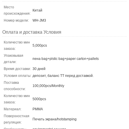
Место
Китай
происхождения:
Номер модели:
WH-JM3
Оплата и доставка Условия
Количество мин
5,000pcs
заказа:
Упаковывая
пена bag+plstic bag+paper carton+pallets
детали:
Время доставки:
30 дней
Условия оплаты:
депозит, баланс TT перед доставкой.
Поставка
100,000pcs/Monthly
способности:
Количество мин
5000pcs
заказа:
Материал:
PMMA
Поверхностная
Печать экрана/hotstamping
регуляция: