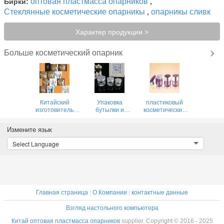
оптовая пластмасса опарников
Бирки:
,
Стеклянные косметические опарникы
опарникы сливк
,
Характер продукции >
косметический опарник
Больше
Китайский
Упаковка
пластиковый
изготовитель
бутылки и
косметический
пластиковой
опарника стены
опарник 15g 30g
косметической
роскошного
50g
Измените язык
упаковки
высококачественного
косметический
опарника сливк
Select Language
поставщик
пластической
бутылки
массы на основе
акриловых смол
двойная
косметическая
установила для
Главная страница
|
О Компании
skincare
|
контактные данные
Взгляд настольного компьютера
Китай оптовая пластмасса опарников
supplier. Copyright © 2016 - 2025