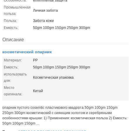
Особенность:
envirnmental защита
Промышленная
Личная забота
польза:
Польза:
Забота кожи
Емкость:
50gm 100gm 150gm 250gm 300gm
Описание
косметический опарник
Материал:
PP
Емкость:
50gm 100gm 150gm 250gm 300gm
использовать
Косметическая упаковка
для:
Место
Китай
оригинала:
опарник пустого cosemtic пластикового квадрата 50gm 100gm 150gm
250gm 300gm косметический с сияющим золотом и серебряными
особенностями крышки: 1) Применения: косметическая польза 2) Емкость:
50gm 100gm 150gm ...