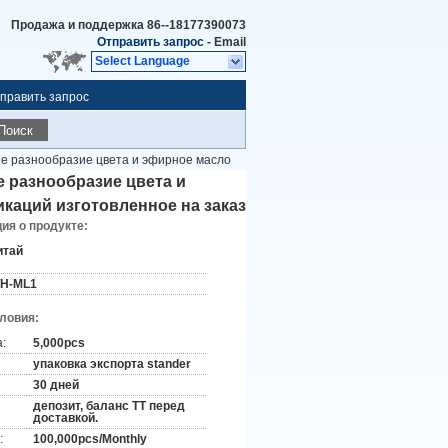
Продажа и поддержка
86--18177390073
Отправить запрос
-
Email
Select Language
править запрос
Поиск
ые разнообразие цвета и эфирное масло
 разнообразие цвета и
каций изготовленное на заказ
я о продукте:
итай
H-ML1
словия:
:
5,000pcs
упаковка экспорта stander
30 дней
депозит, баланс TT перед
доставкой.
:
100,000pcs/Monthly