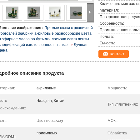
Количество мин заказа
Материал:
Поверхностная регуля
Особенность:
Большие изображения :
Прямые связи с розничной
Промышленная польз
торговлей фабрики акриловые разнообразие цвета
Польза:
и эфирное масло bo бутылки лосьона сливк ленты
Емкость:
спецификаций изготовленное на заказ
Лучшая
цена
контакт
дробное описание продукта
атериал:
акриловые
Мощность:
есто
Чжэцзян, Китай
Тип уплотнения::
оисхождения::
ет::
Цвет по заказу
МОК::
приемлемо
Обработка
EM/ODM::