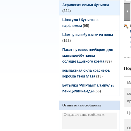
Акриловая семья бутылки
(224)
Шпатула / бутылка с
парфюмом
(95)
Шампуны и бутылки из пены
(152)
Пакет путешествий/крем для
малышей/бутылка
солнцезащитного крема
(89)
По
компактная сила краснеют/
коробка тени глаза
(13)
М
Бутылки /Pill Pharma/ампулы/
пенициллина/еды
(56)
М
пр
Оставьте нам сообщение
Цв
O