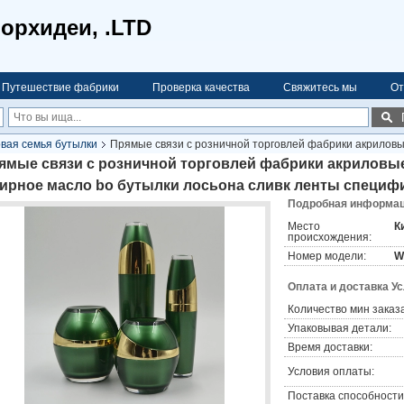
орхидеи, .LTD
Путешествие фабрики
Проверка качества
Свяжитесь мы
От
вая семья бутылки
Прямые связи с розничной торговлей фабрики акрилов
аций изготовленное на заказ
ямые связи с розничной торговлей фабрики акриловые
ирное масло bo бутылки лосьона сливк ленты специфи
Подробная информаци
Место
К
происхождения:
Номер модели:
W
Оплата и доставка У
Количество мин заказа
Упаковывая детали:
Время доставки:
Условия оплаты:
Поставка способности