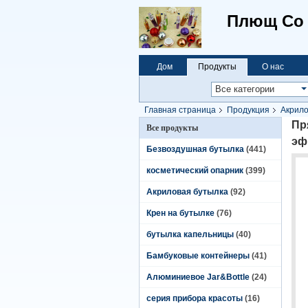
Плющ Co 
Дом
Продукты
О нас
Главная страница
Продукция
Акрило
bo бутылки лосьона сливк ленты специфик
Пр
Все продукты
эф
Безвоздушная бутылка
(441)
косметический опарник
(399)
Акриловая бутылка
(92)
Крен на бутылке
(76)
бутылка капельницы
(40)
Бамбуковые контейнеры
(41)
Алюминиевое Jar&Bottle
(24)
серия прибора красоты
(16)