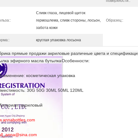
поверхности::
Сливк глаза, лицевой щиток
льза::
гермошлема, сливк стороны, лосьон,
Образец::
забота кожи
рма::
круглая упаковка лосьона
рика прямые продажи акриловые различные цвета и спецификации
ылка эфирного масла бутылка
Особенности:
Применение: косметическая упаковка
Вместимость: 30G 50G 30ML 50ML 120ML
Материал: акриловый
.annabottles.com
ll_anna@sina.com