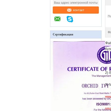
контакт
По
Фо
Сертификация
Фаб
бут
1) 
2) 
3) 
www
sma