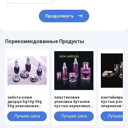
Продолжать
Порекомендованные Продукты
забота кожи
пластиковая
контейнеры с
дворца 5g10g 30g
упаковка бутылки
пустых роск
50g упаковывая
пустых акриловых
опарников сл
косметическую
контейнеров
опарника диа
бутылку опарника
опарника сливк 50g
акриловых
Лучшая цена
Лучшая цена
Лучшая ц
сливк стороны
оптовая акриловая
косметическ
бутылки 30g 50g
акриловые
30ml 50ml