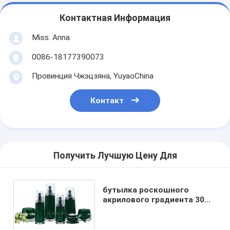
Контактная Информация
Miss. Anna
0086-18177390073
Провинция Чжэцзяна, YuyaoChina
Контакт
Получить Лучшую Цену Для
бутылка роскошного
акрилового градиента 30ml
50ml 80ml 120ml
косметические и набор
опарников