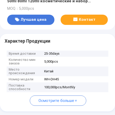
50ml 80ml 120ml косметические и набор
опарников
MOQ：5,000pcs
Лучшая цена
Контакт
Характер Продукции
Время доставки
25-35days
Количество мин
5,000pcs
заказа
Место
Китай
происхождения
Номер модели
WH-DH45
Поставка
100,000pcs/Monthly
способности
Осмотрите больше