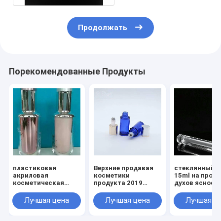
Продолжать
Порекомендованные Продукты
пластиковая
Верхние продавая
стеклянный к
акриловая
косметики
15ml на проб
косметическая
продукта 2019
духов ясност
бутылка эфирного
подгонянные
округлой фо
масла 40ml
упаковывая пустой
бутылки
Лучшая цена
Лучшая цена
Лучшая ц
пластиковый крен
косметическ
дезодоранта на
бутылке 30ml