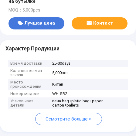
на бутылке
MOQ：5,000pcs
Лучшая цена
Контакт
Характер Продукции
Время доставки
25-30days
Количество мин
5,000pcs
заказа
Место
Китай
происхождения
Номер модели
WH-SR2
Упаковывая
пена bag+plstic bag+paper
детали
carton+pallets
Осмотрите больше