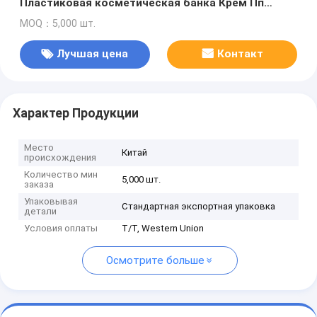
Пластиковая косметическая банка Крем Пп
Контейнеры Пластиковая банка Для косметики
MOQ：5,000 шт.
уход за кожей
Лучшая цена
Контакт
Характер Продукции
Место
Китай
происхождения
Количество мин
5,000 шт.
заказа
Упаковывая
Стандартная экспортная упаковка
детали
Условия оплаты
T/T, Western Union
Осмотрите больше