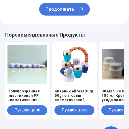
Продолжать
Порекомендованные Продукты
Полупрозрачная
опарник ailress 30gr
30 мл 50 мл 1
пластиковая PP
50gr оптовый
150 мл Крем 
косметическая
косметический
ухода за кож
банка 50g 80g 100g
пластиковый
матовая банк
150g 200g 250g
Черная
Лучшая цена
Лучшая цена
Лучшая ц
300g
пластиковая
косметическ
пластиковая 
с пластиково