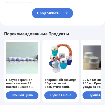
косметического 5gram 10gram
Продолжать
Порекомендованные Продукты
Полупрозрачная
опарник ailress 30gr
30 мл 50 мл 1
пластиковая PP
50gr оптовый
150 мл Крем 
косметическая
косметический
ухода за кож
банка 50g 80g 100g
пластиковый
матовая банк
150g 200g 250g
Черная
Лучшая цена
Лучшая цена
Лучшая ц
300g
пластиковая
косметическ
пластиковая 