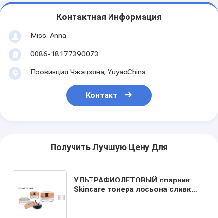
Контактная Информация
Miss. Anna
0086-18177390073
Провинция Чжэцзяна, YuyaoChina
Контакт
Получить Лучшую Цену Для
УЛЬТРАФИОЛЕТОВЫЙ опарник
Skincare тонера лосьона сливк
глаза бутылки пластической
массы на основе акриловых смол
крышки золота для