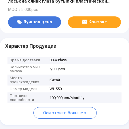
лосьона сливк глаза бутылки пластической
массы на основе акриловых смол крышки
MOQ：5,000pcs
золота для косметического 5gram 10gram
Лучшая цена
Контакт
Характер Продукции
Время доставки
30-40days
Количество мин
5,000pcs
заказа
Место
Китай
происхождения
Номер модели
WH550
Поставка
100,000pcs/Monthly
способности
Осмотрите больше